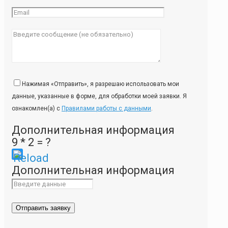
Нажимая «Отправить», я разрешаю использовать мои
данные, указанные в форме, для обработки моей заявки. Я
ознакомлен(а) с
Правилами работы с данными
.
Дополнительная информация
9 * 2 = ?
Please
Дополнительная информация
enter
the
characters
shown