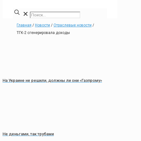
✕
Главная
/
Новости
/
Отраслевые новости
/
ТГК-2 сгенерировала доходы
На Украине не решили, должны ли они «Газпрому»
Не деньгами, так трубами