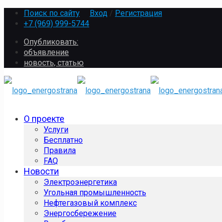
Поиск по сайту
Вход
/
Регистрация
+7 (969) 999-5744
Опубликовать:
объявление
новость, статью
О проекте
Услуги
Бесплатно
Правила
FAQ
Новости
Электроэнергетика
Угольная промышленность
Нефтегазовый комплекс
Энергосбережение