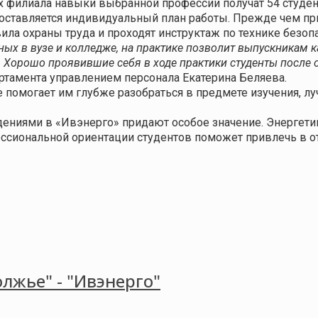
х филиала навыки выбранной профессии получат 54 студен
составляется индивидуальный план работы. Прежде чем п
ила охраны труда и проходят инструктаж по технике безопа
ных в вузе и колледже, на практике позволит выпускникам к
 Хорошо проявившие себя в ходе практики студенты после 
артамента управлением персонала Екатерина Беляева.
 помогает им глубже разобраться в предмете изучения, л
дениями в «Ивэнерго» придают особое значение. Энергети
ссиональной ориентации студентов поможет привлечь в о
лжье" - "Ивэнерго"