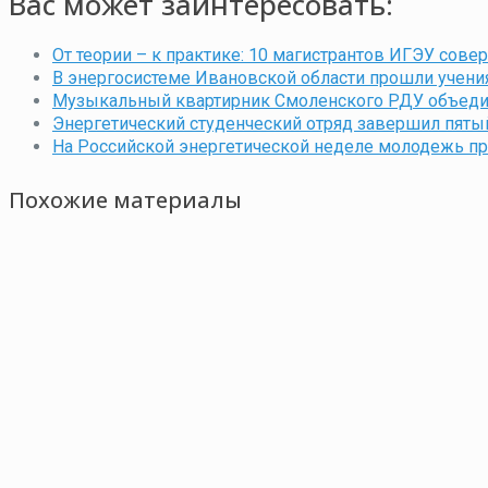
Вас может заинтересовать:
От теории – к практике: 10 магистрантов ИГЭУ сов
В энергосистеме Ивановской области прошли учени
Музыкальный квартирник Смоленского РДУ объеди
Энергетический студенческий отряд завершил пяты
На Российской энергетической неделе молодежь 
Похожие материалы