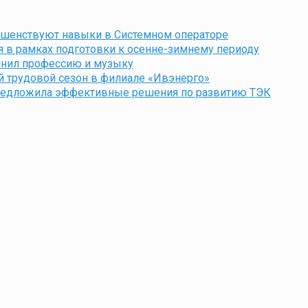
ершенствуют навыки в Системном операторе
я в рамках подготовки к осенне-зимнему периоду
нил профессию и музыку
й трудовой сезон в филиале «Ивэнерго»
предложила эффективные решения по развитию ТЭК