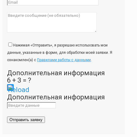
Нажимая «Отправить», я разрешаю использовать мои
данные, указанные в форме, для обработки моей заявки. Я
ознакомлен(а) с
Правилами работы с данными
.
Дополнительная информация
6 + 3 = ?
Please
Дополнительная информация
enter
the
characters
shown
in