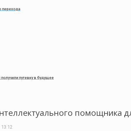
о перехода
н получили путевку в будущее
интеллектуального помощника д
 13:12