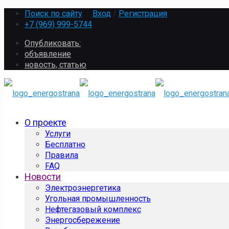
Поиск по сайту
Вход
/
Регистрация
+7 (969) 999-5744
Опубликовать:
объявление
новость, статью
О проекте
Услуги
Бесплатно
Правила
FAQ
Новости
Электроэнергетика
Угольная промышленность
Нефтегазовый комплекс
Энергосбережение