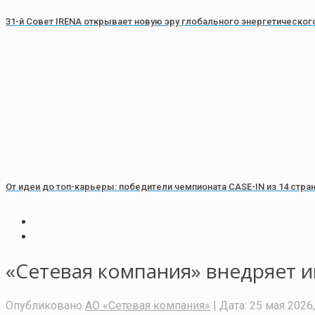
31-й Совет IRENA открывает новую эру глобального энергетическог
От идеи до топ-карьеры: победители чемпионата CASE-IN из 14 стра
«Сетевая компания» внедряет 
Опубликовано
АО «Сетевая компания»
| Дата:
25 мая 2026,