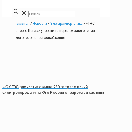
✕
Главная
/
Новости
/
Электроэнергетика
/
«ТНС
энерго Пенза» упростило порядок заключения
договоров энергоснабжения
ФСК ЕЭС расчистит свыше 280 га трасс линий
электропередачи на Юге России от зарослей камыша