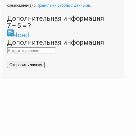
ознакомлен(а) с
Правилами работы с данными
.
Дополнительная информация
7 + 5 = ?
Please
Дополнительная информация
enter
the
characters
shown
in
the
CAPTCHA
to
ensure
that
you
are