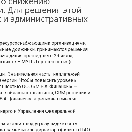
 по снижению
и. Для решения этой
х и административных
д ресурсоснабжающими организациями,
емные должники, принимаются решения,
 заседания прошедшего 29 июня,
жников – МУП «Гортеплосеть» (г.
ми.
Значительная часть
неплатежей
оэнергии. Чтобы повысить уровень
енностью ООО «М.Б.А. Финансы» —
 в области консалтинга, CRM решений и
Б.А. Финансы»
в регионе приносят
нерго и Управления Федеральной
а и ставят под угрозу
надежность
ет заместитель директора филиала ПАО