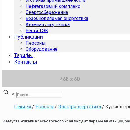
Угольная промышленность
Нефтегазовый комплекс
Энергосбережение
Возобновляемая энергетика
Атомная энергетика
Вести ТЭК
Публикации
Персоны
Оборудование
Тарифы
Контакты
✕
Главная
/
Новости
/
Электроэнергетика
/
Курскэнерг
В августе жители Красноярского края получат первые квитанции, р