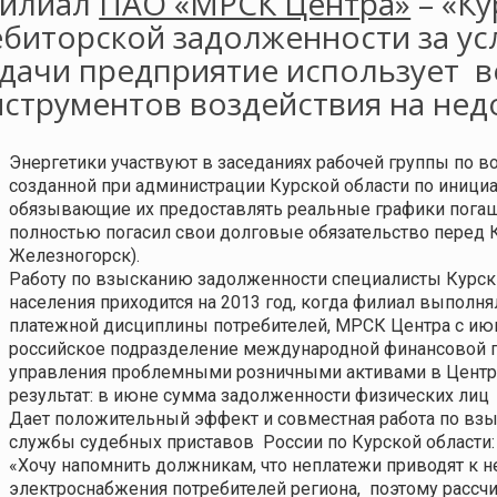
илиал
ПАО «МРСК Центра»
– «Ку
ебиторской задолженности за ус
адачи предприятие использует
в
нструментов воздействия на нед
Энергетики участвуют в заседаниях рабочей группы по
созданной при администрации Курской области по иници
обязывающие их предоставлять реальные графики погаше
полностью погасил свои долговые обязательство перед К
Железногорск).
Работу по взысканию задолженности специалисты Курскэ
населения приходится на 2013 год, когда филиал выпол
платежной дисциплины потребителей, МРСК Центра с ию
российское подразделение международной финансовой гр
управления проблемными розничными активами в Центра
результат: в июне сумма задолженности физических лиц
Дает положительный эффект и совместная работа по вз
службы судебных приставов
России по Курской области
«Хочу напомнить должникам, что неплатежи приводят к
электроснабжения потребителей региона,
поэтому рассч