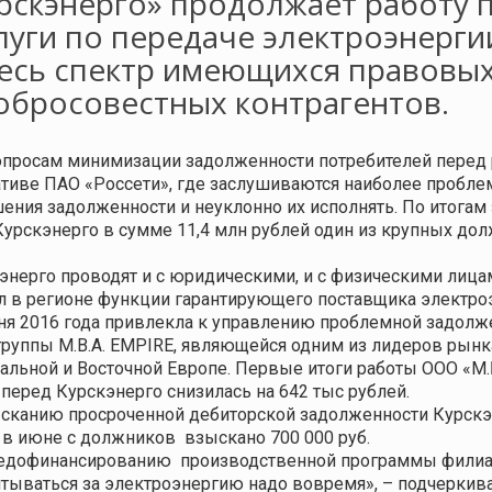
рскэнерго» продолжает работу
луги по передаче электроэнерги
есь спектр имеющихся правовы
обросовестных контрагентов.
 вопросам минимизации задолженности потребителей пере
ативе ПАО «Россети», где заслушиваются наиболее пробл
ния задолженности и неуклонно их исполнять. По итогам
урскэнерго в сумме 11,4 млн рублей один из крупных дол
нерго проводят и с юридическими, и с физическими лица
нял в регионе функции гарантирующего поставщика электр
ня 2016 года привлекла к управлению проблемной задолж
уппы M.B.A. EMPIRE, являющейся одним из лидеров рынка
льной и Восточной Европе. Первые итоги работы ООО «М.
перед Курскэнерго снизилась на 642 тыс рублей.
ысканию просроченной дебиторской задолженности Курскэ
: в июне с должников
взыскано 700 000 руб.
 недофинансированию
производственной программы филиал
итываться за электроэнергию надо вовремя»,
– подчеркива