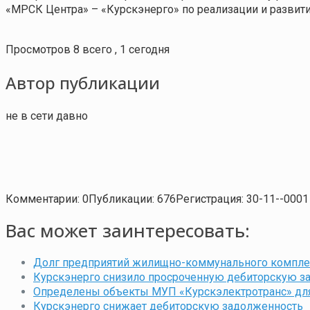
«МРСК Центра» – «Курскэнерго» по реализации и развит
Просмотров 8 всего , 1 сегодня
Автор публикации
не в сети давно
Комментарии: 0
Публикации: 676
Регистрация: 30-11--0001
Вас может заинтересовать:
Долг предприятий жилищно-коммунального комплек
Курскэнерго снизило просроченную дебиторскую зад
Определены объекты МУП «Курскэлектротранс» для
Курскэнерго снижает дебиторскую задолженность