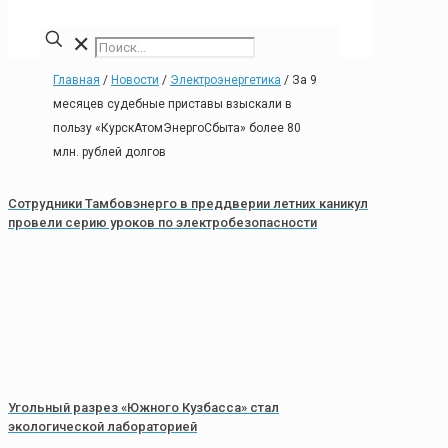
✕
Главная
/
Новости
/
Электроэнергетика
/
За 9
месяцев судебные приставы взыскали в
пользу «КурскАтомЭнергоСбыта» более 80
млн. рублей долгов
Сотрудники Тамбовэнерго в преддверии летних каникул
провели серию уроков по электробезопасности
Угольный разрез «Южного Кузбасса» стал
экологической лабораторией