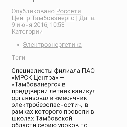
Опубликовано
Россети
Центр Тамбовэнерго
| Дата:
9 июня 2016, 10:53
Категории
Электроэнергетика
Теги
Специалисты филиала ПАО
«МРСК Центра» —
«Тамбовэнерго» в
преддверии летних каникул
организовали «месячник
электробезопасности»,
в
рамках которого провели в
школах Тамбовской
области серию уроков по