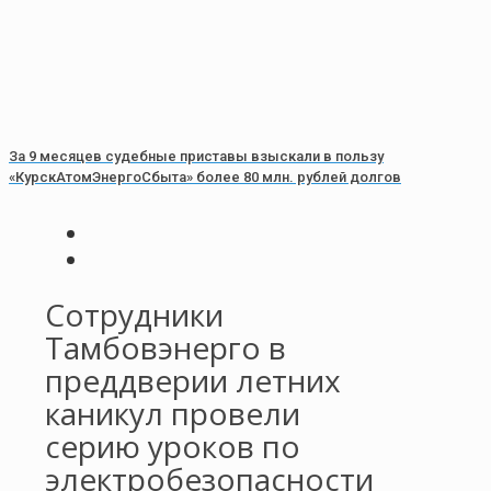
За 9 месяцев судебные приставы взыскали в пользу
«КурскАтомЭнергоСбыта» более 80 млн. рублей долгов
Сотрудники
Тамбовэнерго в
преддверии летних
каникул провели
серию уроков по
электробезопасности