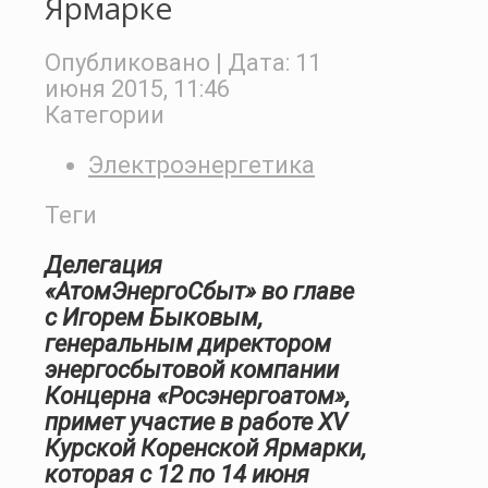
Ярмарке
Опубликовано
| Дата:
11
июня 2015, 11:46
Категории
Электроэнергетика
Теги
Делегация
«АтомЭнергоСбыт» во главе
с Игорем Быковым,
генеральным директором
энергосбытовой компании
Концерна «Росэнергоатом»,
примет участие в работе
X
V
Курской Коренской Ярмарки,
которая с 12 по 14 июня