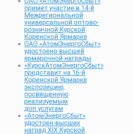
ОАО «АтомЭнергоСбыт»
примет участие в 14-й
Межрегиональной
универсальной оптово-
розничной Курской
Коренской Ярмарке
ОАО «АтомЭнергоСбыт»
удостоено высшей
ярмарочной награды
«КурскАтомЭнергоСбыт»
представит на 16-й
Коренской Ярмарке
экспозицию,
посвященную
реализуемым
доп.услугам
«АтомЭнергоСбыт»
удостоен высших
наград XIX Курской