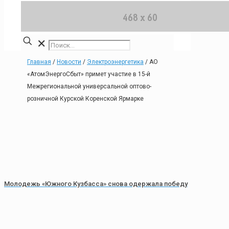
✕
Главная
/
Новости
/
Электроэнергетика
/
АО
«АтомЭнергоСбыт» примет участие в 15-й
Межрегиональной универсальной оптово-
розничной Курской Коренской Ярмарке
Молодежь «Южного Кузбасса» снова одержала победу