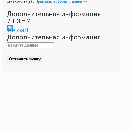
ознакомлен(а) с
Правилами работы с данными
.
Дополнительная информация
7 + 3 = ?
Please
Дополнительная информация
enter
the
characters
shown
in
the
CAPTCHA
to
ensure
that
you
are
human.