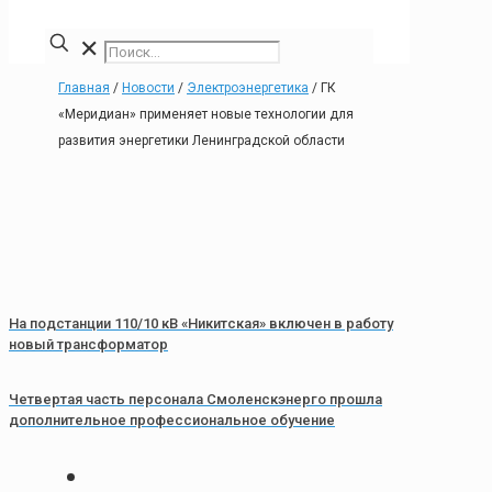
✕
Главная
/
Новости
/
Электроэнергетика
/
ГК
«Меридиан» применяет новые технологии для
развития энергетики Ленинградской области
На подстанции 110/10 кВ «Никитская» включен в работу
новый трансформатор
Четвертая часть персонала Смоленскэнерго прошла
дополнительное профессиональное обучение