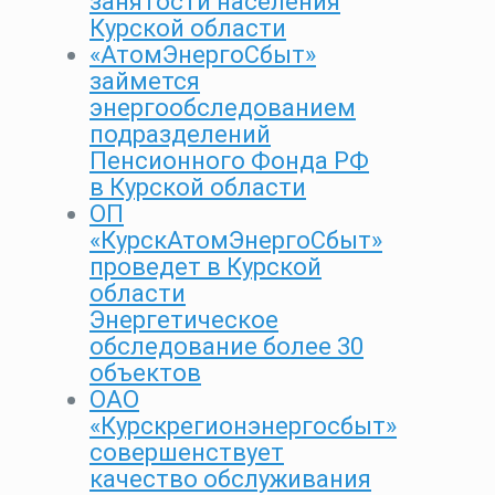
занятости населения
Курской области
«АтомЭнергоСбыт»
займется
энергообследованием
подразделений
Пенсионного Фонда РФ
в Курской области
ОП
«КурскАтомЭнергоСбыт»
проведет в Курской
области
Энергетическое
обследование более 30
объектов
ОАО
«Курскрегионэнергосбыт»
совершенствует
качество обслуживания