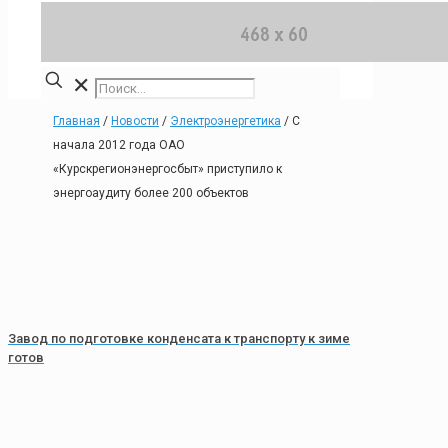
✕
Главная
/
Новости
/
Электроэнергетика
/
С
начала 2012 года ОАО
«Курскрегионэнергосбыт» приступило к
энергоаудиту более 200 объектов
Завод по подготовке конденсата к транспорту к зиме
готов