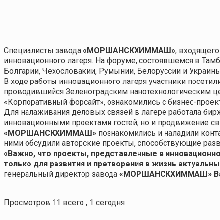
Специалисты завода
«МОРШАНСКХИММАШ»
, входящег
инновационного лагеря. На форуме, состоявшемся в Тамб
Болгарии, Чехословакии, Румынии, Белоруссии и Украины
В ходе работы инновационного лагеря участники посетили
проводившийся Зеленоградским нанотехнологическим цен
«Корпоративный форсайт», ознакомились с бизнес-проек
Для налаживания деловых связей в лагере работала бирж
инновационными проектами гостей, но и продвижение св
«МОРШАНСКХИММАШ»
познакомились и наладили конта
ними обсудили авторские проекты, способствующие ра
«Важно, что проекты, представленные в инновационном
только для развития и претворения в жизнь актуальн
генеральный директор завода
«МОРШАНСКХИММАШ» Ва
Просмотров 11 всего , 1 сегодня