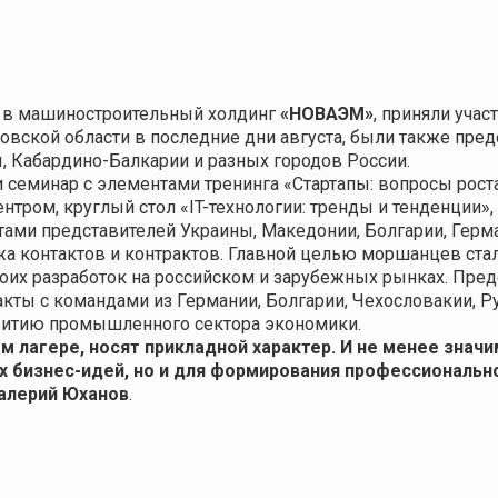
о в машиностроительный холдинг
«НОВАЭМ»
, приняли уча
овской области в последние дни августа, были также пре
, Кабардино-Балкарии и разных городов России.
 семинар с элементами тренинга «Стартапы: вопросы роста
тром, круглый стол «IT-технологии: тренды и тенденции»
тами представителей Украины, Македонии, Болгарии, Герм
а контактов и контрактов. Главной целью моршанцев стал
оих разработок на российском и зарубежных рынках. Пред
кты с командами из Германии, Болгарии, Чехословакии, Р
звитию промышленного сектора экономики.
 лагере, носят прикладной характер. И не менее значи
ых бизнес-идей, но и для формирования профессиональн
лерий Юханов
.