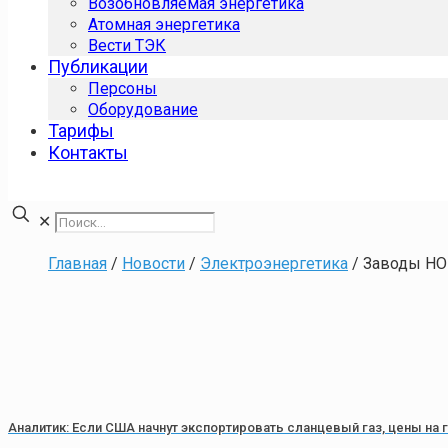
Возобновляемая энергетика
Атомная энергетика
Вести ТЭК
Публикации
Персоны
Оборудование
Тарифы
Контакты
✕
Главная
/
Новости
/
Электроэнергетика
/
Заводы НО
Аналитик: Если США начнут экспортировать сланцевый газ, цены на г