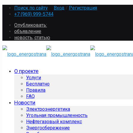
Поиск по сайту
Вход
/
Регистрация
+7 (969) 999-5744
Опубликовать:
объявление
новость, статью
О проекте
Услуги
Бесплатно
Правила
FAQ
Новости
Электроэнергетика
Угольная промышленность
Нефтегазовый комплекс
Энергосбережение