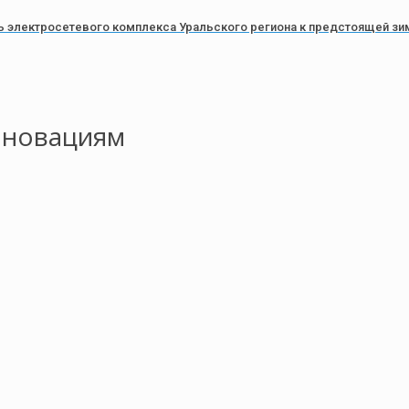
ь электросетевого комплекса Уральского региона к предстоящей зи
нновациям