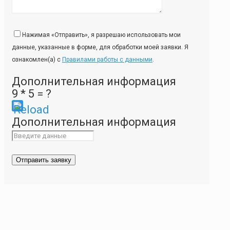
Нажимая «Отправить», я разрешаю использовать мои
данные, указанные в форме, для обработки моей заявки. Я
ознакомлен(а) с
Правилами работы с данными
.
Дополнительная информация
9 * 5 = ?
Please
Дополнительная информация
enter
the
characters
shown
in
the
CAPTCHA
to