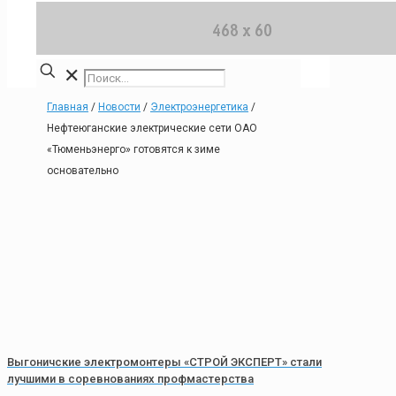
✕
Главная
/
Новости
/
Электроэнергетика
/
Нефтеюганские электрические сети ОАО
«Тюменьэнерго» готовятся к зиме
основательно
Выгоничские электромонтеры «СТРОЙ ЭКСПЕРТ» стали
лучшими в соревнованиях профмастерства