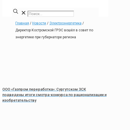
✕
Главная
/
Новости
/
Электроэнергетика
/
Директор Костромской ГРЭС вошёл в совет по
энергетике при губернаторе региона
ООО «Газпром переработка»: Сургутском ЗСК
подведены итоги смотра-конкурса по рационализации и
изобретательству