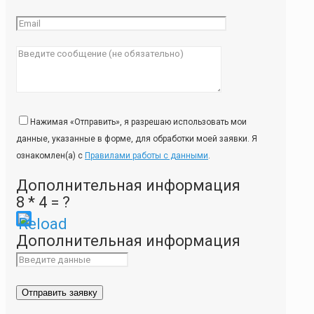
Нажимая «Отправить», я разрешаю использовать мои
данные, указанные в форме, для обработки моей заявки. Я
ознакомлен(а) с
Правилами работы с данными
.
Дополнительная информация
8 * 4 = ?
Please
Дополнительная информация
enter
the
characters
shown