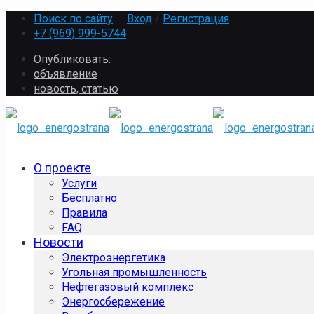
Поиск по сайту
Вход
/
Регистрация
+7 (969) 999-5744
Опубликовать:
объявление
новость, статью
О проекте
Услуги
Бесплатно
Правила
FAQ
Новости
Электроэнергетика
Угольная промышленность
Нефтегазовый комплекс
Энергосбережение