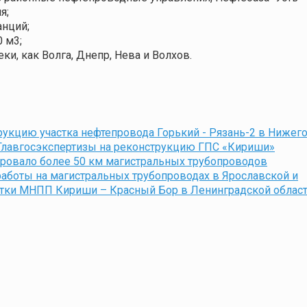
я;
нций;
 м3;
и, как Волга, Днепр, Нева и Волхов.
укцию участка нефтепровода Горький - Рязань-2 в Нижег
 Главгосэкспертизы на реконструкцию ГПС «Кириши»
ировало более 50 км магистральных трубопроводов
аботы на магистральных трубопроводах в Ярославской и
стки МНПП Кириши – Красный Бор в Ленинградской облас