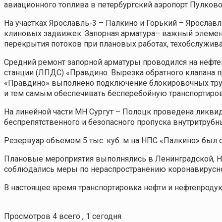
авиационного топлива в петербургский аэропорт Пулков
На участках Ярославль-3 – Палкино и Горький – Яросла
клиновых задвижек. Запорная арматура– важный элемен
перекрытия потоков при плановых работах, техобслуживан
Средний ремонт запорной арматуры проводился на нефт
станции (ЛПДС) «Правдино. Вырезка обратного клапана 
«Правдино» выполнено подключение блокировочных труб
и тем самым обеспечивать бесперебойную транспортиров
На линейной части МН Сургут – Полоцк проведена ликви
беспрепятственного и безопасного пропуска внутритруб
Резервуар объемом 5 тыс. куб. м на НПС «Палкино» был 
Плановые мероприятия выполнялись в Ленинградской, Но
соблюдались меры по нераспространению коронавирусной
В настоящее время транспортировка нефти и нефтепрод
Просмотров 4 всего , 1 сегодня