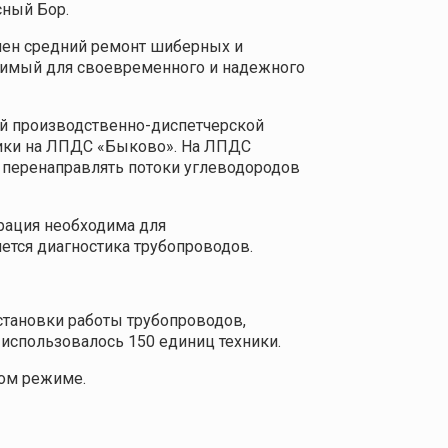
сный Бор.
лнен средний ремонт шиберных и
димый для своевременного и надежного
ой производственно-диспетчерской
тики на ЛПДС «Быково». На ЛПДС
 перенаправлять потоки углеводородов
рация необходима для
ется диагностика трубопроводов.
становки работы трубопроводов,
использовалось 150 единиц техники.
ном режиме.