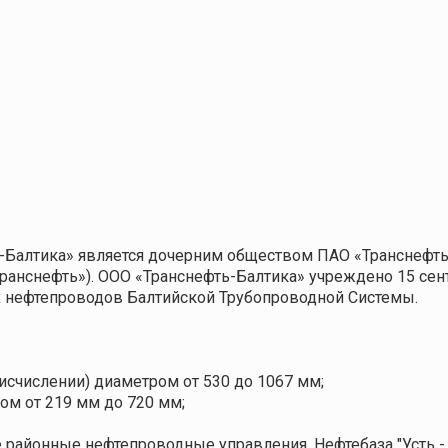
-Балтика» является дочерним обществом ПАО «Транснефть»
ранснефть»). ООО «Транснефть-Балтика» учреждено 15 сент
 нефтепроводов Балтийской Трубопроводной Системы.
исчислении) диаметром от 530 до 1067 мм;
м от 219 мм до 720 мм;
 районные нефтепроводные управления, Нефтебаза "Усть - 