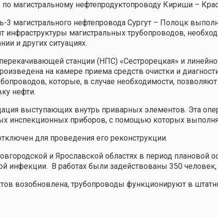
о по магистральному нефтепродуктопроводу Кириши – Кра
вль-3 магистрального нефтепровода Сургут – Полоцк выпо
т инфраструктуры магистральных трубопроводов, необхо
ии и других ситуациях.
еперекачивающей станции (НПС) «Сестрорецкая» и линейн
произведена на камере приема средств очистки и диагнос
опроводов, которые, в случае необходимости, позволяют
ку нефти.
дация выступающих внутрь приварных элементов. Эта опе
ных инспекционных приборов, с помощью которых выполня
отключен для проведения его реконструкции.
вгородской и Ярославской областях в период плановой о
 инфекции. В работах были задействованы 350 человек, 
уктов возобновлена, трубопроводы функционируют в штат