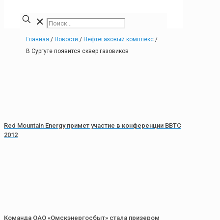
✕
Главная
/
Новости
/
Нефтегазовый комплекс
/
В Сургуте появится сквер газовиков
Red Mountain Energy примет участие в конференции BBTC
2012
Команда ОАО «Омскэнергосбыт» стала призером