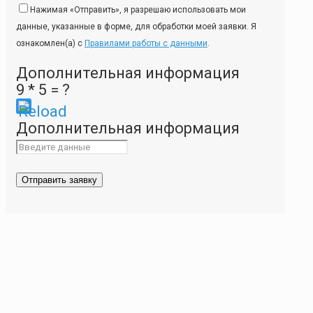
Нажимая «Отправить», я разрешаю использовать мои
данные, указанные в форме, для обработки моей заявки. Я
ознакомлен(а) с
Правилами работы с данными
.
Дополнительная информация
9 * 5 = ?
Please
Дополнительная информация
enter
the
characters
shown
in
the
CAPTCHA
to
ensure
that
you