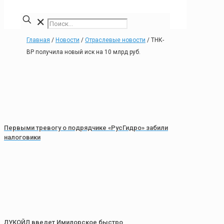
✕
Главная
/
Новости
/
Отраслевые новости
/
ТНК-
ВР получила новый иск на 10 млрд руб.
Первыми тревогу о подрядчике «РусГидро» забили
налоговики
ЛУКОЙЛ введет Имилорское быстро