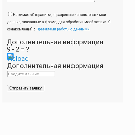
Нажимая «Отправить», я разрешаю использовать мои
данные, указанные в форме, для обработки моей заявки. Я
ознакомлен(а) с
Правилами работы с данными
.
Дополнительная информация
9 - 2 = ?
Please
Дополнительная информация
enter
the
characters
shown
in
the
CAPTCHA
to
ensure