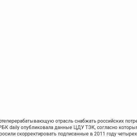
фтеперерабатывающую отрасль снабжать россий­ских потре
 РБК daily опубликовала данные ЦДУ ТЭК, согласно котор
росили скорректировать подписанные в 2011 году четырех