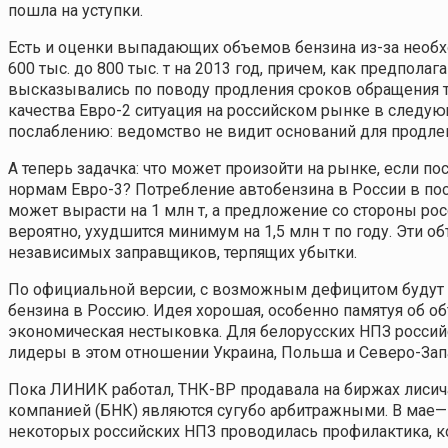
пошла на уступки.
Есть и оценки выпадающих объемов бензина из-за необх
600 тыс. до 800 тыс. т на 2013 год, причем, как предпол
высказывались по поводу продления сроков обращения т
качества Евро-2 ситуация на российском рынке в следую
послаблению: ведомство не видит оснований для продле
А теперь задачка: что может произойти на рынке, если по
нормам Евро-3? Потребление автобензина в России в посл
может вырасти на 1 млн т, а предложение со стороны рос
вероятно, ухудшится минимум на 1,5 млн т по году. Эти о
независимых заправщиков, терпящих убытки.
По официальной версии, с возможным дефицитом будут 
бензина в Россию. Идея хорошая, особенно памятуя об об
экономическая нестыковка. Для белорусских НПЗ росси
лидеры в этом отношении Украина, Польша и Северо-Зап
Пока ЛИНИК работал, ТНК-ВР продавала на биржах лисич
компанией (БНК) являются сугубо арбитражными. В мае—и
некоторых российских НПЗ проводилась профилактика, к