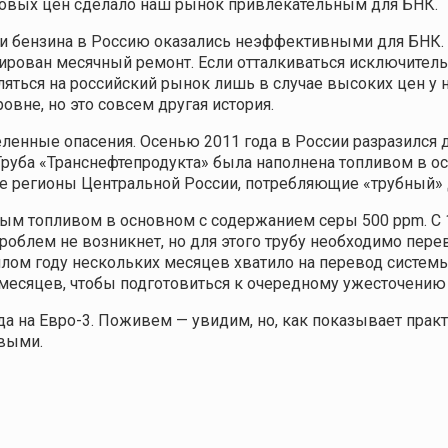
овых цен сделало наш рынок привлекательным для БНК.
 бензина в Россию оказались неэффективными для БНК. В 
нирован месячный ремонт. Если отталкиваться исключитель
ляться на российский рынок лишь в случае высоких цен у 
овне, но это совсем другая история.
енные опасения. Осенью 2011 года в России разразился д
Труба «Транснефтепродукта» была наполнена топливом в о
ые регионы Центральной России, потребляющие «трубный» 
ым топливом в основном с содержанием серы 500 ppm. С 1 
облем не возникнет, но для этого трубу необходимо перев
лом году нескольких месяцев хватило на перевод си­стем
 месяцев, чтобы подготовиться к очередному ужесточению
да на Евро-3. Поживем — увидим, но, как показывает прак
ивыми.