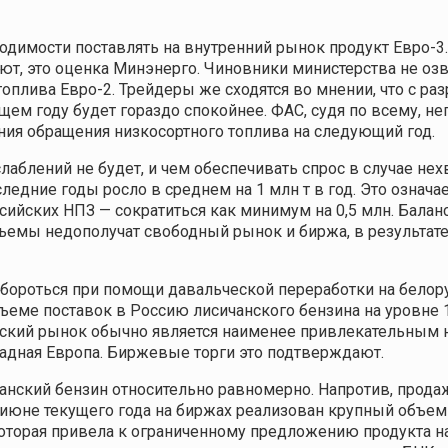
одимости поставлять на внутренний рынок продукт Евро-3
агают, это оценка Минэнерго. Чиновники министерства не оз
оплива Евро-2. Трейдеры же сходятся во мнении, что с р
щем году будет гораздо спокойнее. ФАС, судя по всему, н
ния обращения низкосортного топлива на следующий год.
слаблений не будет, и чем обеспечивать спрос в случае не
едние годы росло в среднем на 1 млн т в год. Это означае
сийских НПЗ — сократиться как минимум на 0,5 млн. Балан
бъемы недополучат свободный рынок и биржа, в результате 
бороться при помощи давальческой переработки на белор
ъеме поставок в Россию лисичанского бензина на уровне 1 
йский рынок обычно является наименее привлекательным 
адная Европа. Биржевые торги это подтверждают.
анский бензин относительно равномерно. Напротив, прода
юне текущего года на биржах реализован крупный объем б
оторая привела к ограниченному предложению продукта н