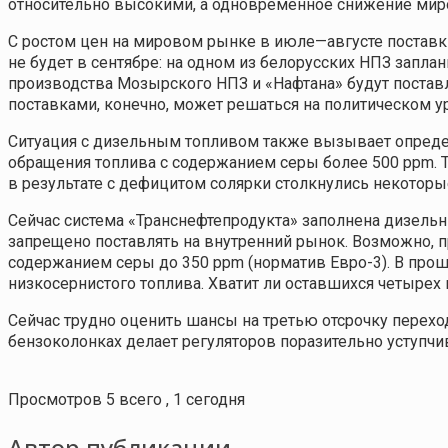
относительно высокими, а одновременное снижение мир
С ростом цен на мировом рынке в июле—августе поставки
не будет в сентябре: на одном из белорусских НПЗ запла
производства Мозырского НПЗ и «Нафтана» будут по­став
поставками, конечно, может решаться на политическом ур
Ситуация с дизельным топливом также вызывает определ
обращения топлива с содержанием серы более 500 ppm. 
в результате с дефицитом солярки столкнулись некотор
Сейчас система «Транснефтепродукта» заполнена дизельн
запрещено поставлять на внутренний рынок. Возможно, пр
содержанием серы до 350 ppm (норматив Евро-3). В прош
низкосернистого топлива. Хватит ли оставшихся четырех
Сейчас трудно оценить шансы на третью отсрочку перехо
бензоколонках делает регуляторов поразительно уступч
Просмотров 5 всего , 1 сегодня
Автор публикации