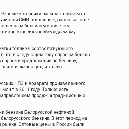
. Разные источники называют объем от
вучивали СМИ эти данные, равно как и не
азрешенным бензином и дизелем
егативно относится к обсуждаемому
хватки топлива, соответствующего
т, что в следующем году спрос на бензин
с спроса и предложения по бензину,
опять и скачок цен, и «плач»
усских НПЗ и возврата произведенного
млн т в 2011 году. Только есть
направлением продаж, а традиционные
жи бензина Белорусской нефтяной
елорусского бензина. В этот период на
а рынке. Оптовые цены в России были