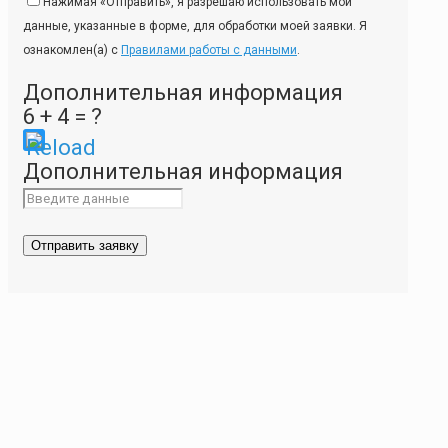
Нажимая «Отправить», я разрешаю использовать мои
данные, указанные в форме, для обработки моей заявки. Я
ознакомлен(а) с
Правилами работы с данными
.
Дополнительная информация
6 + 4 = ?
Please
Дополнительная информация
enter
the
characters
shown
in
the
CAPTCHA
to
ensure
that
you