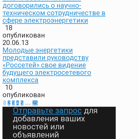
договорились о научно-
техническом сотрудничестве в
сфере электроэнергетики
18
опубликован
20.06.13
Молодые энергетики
представили руководству
«Россетей» свое видение
будущего электросетевого
комплекса
10
опубликован
...
1
2
3
4
5
25
Отправьте запрос
для
добавления ваших
новостей или
объявлений