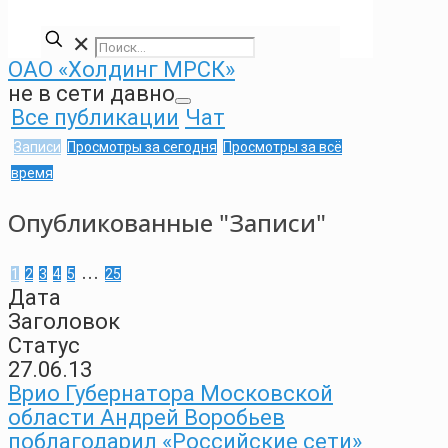
✕
ОАО «Холдинг МРСК»
не в сети давно
Все публикации
Чат
Записи
Просмотры за сегодня
Просмотры за всё
время
Опубликованные "Записи"
...
1
2
3
4
5
25
Дата
Заголовок
Статус
27.06.13
Врио Губернатора Московской
области Андрей Воробьев
поблагодарил «Российские сети»