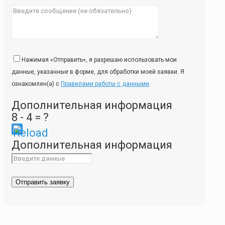
Нажимая «Отправить», я разрешаю использовать мои
данные, указанные в форме, для обработки моей заявки. Я
ознакомлен(а) с
Правилами работы с данными
.
Дополнительная информация
8 - 4 = ?
Please
Дополнительная информация
enter
the
characters
shown
in
the