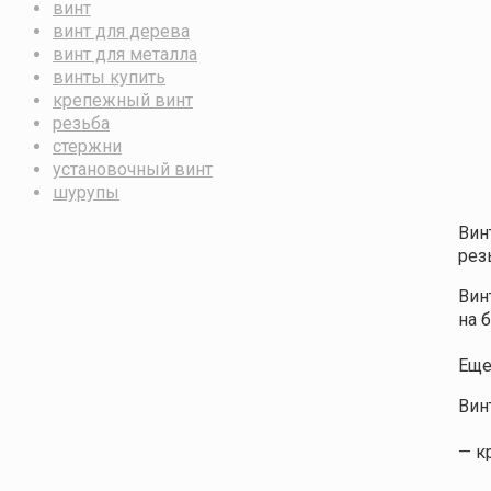
винт
винт для дерева
винт для металла
винты купить
крепежный винт
резьба
стержни
установочный винт
шурупы
Вин
рез
Вин
на 
Еще
Вин
— к