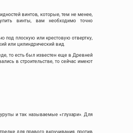
дностей винтов, которые, тем не менее,
купить винты, вам необходимо точно
ью под плоскую или крестовую отвертку,
кий или цилиндрический вид.
де, то есть был известен еще в Древней
ались в строительстве, то сейчас имеют
урупы и так называемые «глухари». Для
трелке для правого вкручивания, против