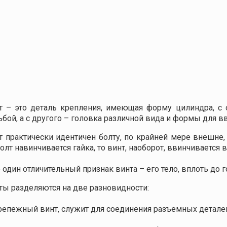
т – это деталь крепления, имеющая форму цилиндра, с 
ьбой, а с другого – головка различной вида и формы для в
т практически идентичен болту, по крайней мере внешне, 
болт навинчивается гайка, то винт, наоборот, ввинчивается в
 один отличительный признак винта – его тело, вплоть до 
ты разделяются на две разновидности:
репежный винт, служит для соединения разъемных детале