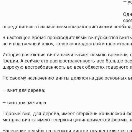
— у
Одн
соо
определиться с назначением и характеристиками необх
В настоящее время производителями выпускаются винты 
но и под гаечный ключ, головки квадратной и шестигра
История появления винта насчитывает немало времени, 
Греции. А сейчас его распространенность все больше ра
широкую востребованность во всех областях товарного п
По своему назначению винты делятся на два основных в
— винт для дерева;
— винт для металла.
Первый вид, для дерева, имеет стержень конической фо
металла винты имеют стержни цилиндрической формы, но
Нанесение резьбы на стержни винтов осуществляется на