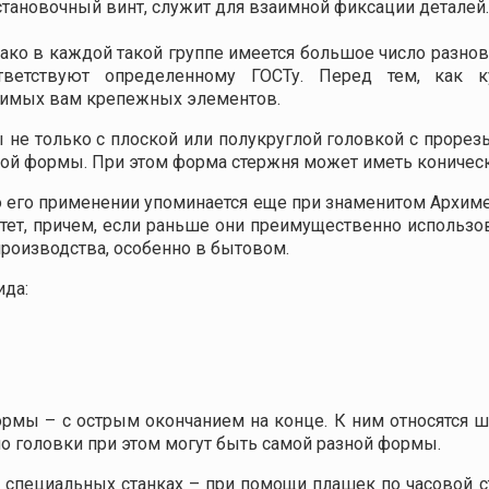
становочный винт, служит для взаимной фиксации деталей.
ако в каждой такой группе имеется большое число разнови
тветствуют определенному ГОСТу. Перед тем, как 
одимых вам крепежных элементов.
не только с плоской или полукруглой головкой с прорез
нной формы. При этом форма стержня может иметь коничес
о его применении упоминается еще при знаменитом Архиме
стет, причем, если раньше они преимущественно использов
роизводства, особенно в бытовом.
ида:
рмы – с острым окончанием на конце. К ним относятся ш
 головки при этом могут быть самой разной формы.
 специальных станках – при помощи плашек по часовой с