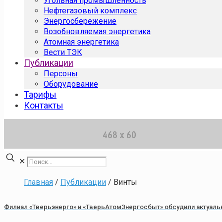
Угольная промышленность
Нефтегазовый комплекс
Энергосбережение
Возобновляемая энергетика
Атомная энергетика
Вести ТЭК
Публикации
Персоны
Оборудование
Тарифы
Контакты
✕
Главная
/
Публикации
/
Винты
Филиал «Тверьэнерго» и «ТверьАтомЭнергосбыт» обсудили актуал