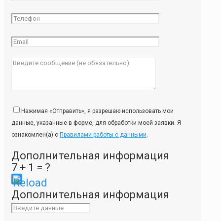
Нажимая «Отправить», я разрешаю использовать мои
данные, указанные в форме, для обработки моей заявки. Я
ознакомлен(а) с
Правилами работы с данными
.
Дополнительная информация
7 + 1 = ?
Please
Дополнительная информация
enter
the