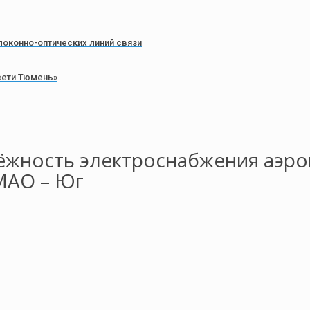
локонно-оптических линий связи
сети Тюмень»
ёжность электроснабжения аэро
МАО – Юг