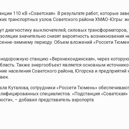
ции 110 кВ «Советская». В результате работ, которые зав
ких транспортных узлов Советского района ХМАО-Югры: ж
т диагностику выключателей, силовых трансформаторов, 
 изоляции значительно снизят вероятность возникновения 
осенне-зимнему периоду. Объем вложений «Россети Тюме
знодорожную станцию «Верхнекондинская», через которую
ласть. Также энергообъект является основным источником
е населения Советского района, Югорска и предприятий н
век.
вла Куталова, сотрудники «Россети Тюмень» обеспечива
валифицированных специалистов. «Подстанция «Советская»
сти», – добавил представитель аэропорта.