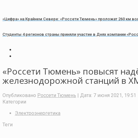
«Цифра» на Крайнем Севере: «Россети Тюмень» проложат 260 км во
Студенты 4 регионов страны приняли участие в Днях компании «Рос
«Россети Тюмень» повысят над
железнодорожной станций в Х
Опубликовано
Россети Тюмень
| Дата:
7 июня 2021, 19:51
Категории
Электроэнергетика
Теги