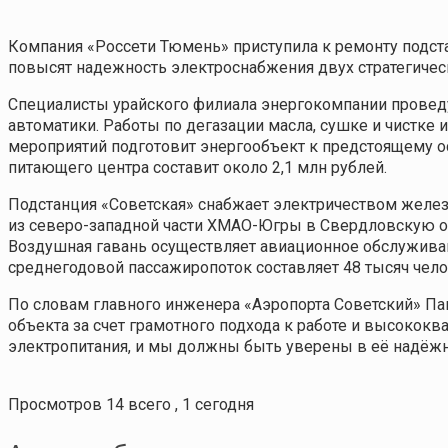
Компания «Россети Тюмень» приступила к ремонту подстан
повысят надежность электроснабжения двух стратегичес
Специалисты урайского филиала энергокомпании проведу
автоматики. Работы по дегазации масла, сушке и чистке
мероприятий подготовит энергообъект к предстоящему 
питающего центра составит около 2,1 млн рублей.
Подстанция «Советская» снабжает электричеством желе
из северо-западной части ХМАО-Югры в Свердловскую об
Воздушная гавань осуществляет авиационное обслуживани
среднегодовой пассажиропоток составляет 48 тысяч чело
По словам главного инженера «Аэропорта Советский» Па
объекта за счет грамотного подхода к работе и высокок
электропитания, и мы должны быть уверены в её надёжно
Просмотров 14 всего , 1 сегодня