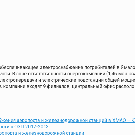
 обеспечивающее электроснабжение потребителей в Ямало
сти. В зоне ответственности энергокомпании (1,46 млн к
й электропередачи и электрические подстанции общей мощно
тав компании входят 9 филиалов, центральный офис располо
бжения аэропорта и железнодорожной станций в ХМАО – 
ости к ОЗП 2012-2013
ропорта и железнодорожной станции