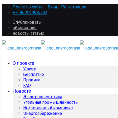
Поиск по сайту
Вход
/
Регистрация
+7 (969) 999-5744
Опубликовать:
объявление
новость, статью
О проекте
Услуги
Бесплатно
Правила
FAQ
Новости
Электроэнергетика
Угольная промышленность
Нефтегазовый комплекс
Энергосбережение