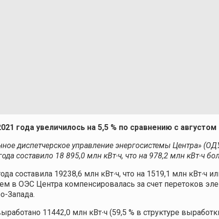
021 года увеличилось на 5,5 % по сравнению с августом
ое диспетчерское управление энергосистемы Центра» (ОДУ 
да составило 18 895,0 млн кВт∙ч, что на 978,2 млн кВт∙ч бо
а составила 19238,6 млн кВт∙ч, что на 1519,1 млн кВт∙ч ил
ием в ОЭС Центра компенсировалась за счет перетоков э
о-Запада.
ыработано 11442,0 млн кВт∙ч (59,5 % в структуре выработ