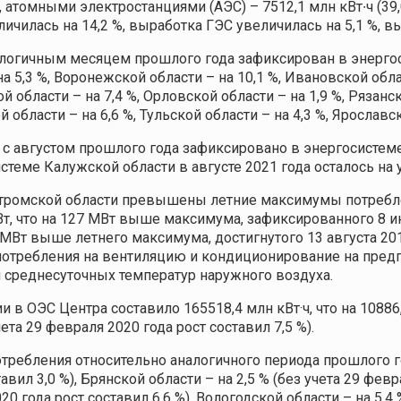
), атомными электростанциями (АЭС) – 7512,1 млн кВт∙ч (39
чилась на 14,2 %, выработка ГЭС увеличилась на 5,1 %, вы
налогичным месяцем прошлого года зафиксирован в энергос
а 5,3 %, Воронежской области – на 10,1 %, Ивановской обла
й области – на 7,4 %, Орловской области – на 1,9 %, Рязанс
й области – на 6,6 %, Тульской области – на 4,3 %, Ярославск
с августом прошлого года зафиксировано в энергосистеме 
стеме Калужской области в августе 2021 года осталось на 
остромской области превышены летние максимумы потребл
МВт, что на 127 МВт выше максимума, зафиксированного 8 и
28 МВт выше летнего максимума, достигнутого 13 августа 
отребления на вентиляцию и кондиционирование на предпр
среднесуточных температур наружного воздуха.
в ОЭС Центра составило 165518,4 млн кВт·ч, что на 10886,
та 29 февраля 2020 года рост составил 7,5 %).
отребления относительно аналогичного периода прошлого 
авил 3,0 %), Брянской области – на 2,5 % (без учета 29 февр
0 года рост составил 6,6 %), Вологодской области – на 5,4 