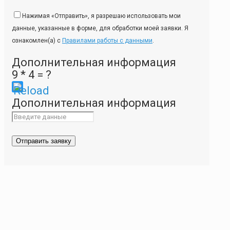
Нажимая «Отправить», я разрешаю использовать мои
данные, указанные в форме, для обработки моей заявки. Я
ознакомлен(а) с
Правилами работы с данными
.
Дополнительная информация
9 * 4 = ?
Please
Дополнительная информация
enter
the
characters
shown
in
the
CAPTCHA
to
ensure
that