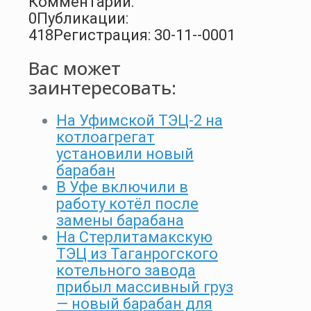
Комментарии:
0
Публикации:
418
Регистрация: 30-11--0001
Вас может
заинтересовать:
На Уфимской ТЭЦ-2 на
котлоагрегат
установили новый
барабан
В Уфе включили в
работу котёл после
замены барабана
На Стерлитамакскую
ТЭЦ из Таганрогского
котельного завода
прибыл массивный груз
— новый барабан для