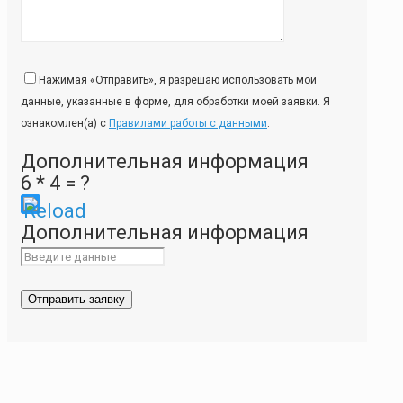
Нажимая «Отправить», я разрешаю использовать мои
данные, указанные в форме, для обработки моей заявки. Я
ознакомлен(а) с
Правилами работы с данными
.
Дополнительная информация
6 * 4 = ?
Please
Дополнительная информация
enter
the
characters
shown
in
the
CAPTCHA