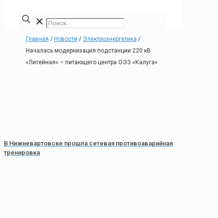
✕
Главная
/
Новости
/
Электроэнергетика
/
Началась модернизация подстанции 220 кВ
«Литейная» – питающего центра ОЭЗ «Калуга»
В Нижневартовске прошла сетевая противоаварийная
тренировка