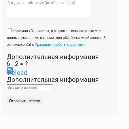
Нажимая «Отправить», я разрешаю использовать мои
данные, указанные в форме, для обработки моей заявки. Я
ознакомлен(а) с
Правилами работы с данными
.
Дополнительная информация
6 - 2 = ?
Please
Дополнительная информация
enter
the
characters
shown
in
the
CAPTCHA