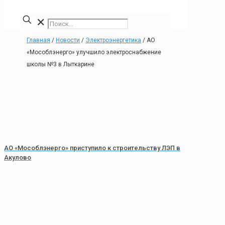
✕
Главная
/
Новости
/
Электроэнергетика
/
АО
«Мособлэнерго» улучшило электроснабжение
школы №3 в Лыткарине
АО «Мособлэнерго» приступило к строительству ЛЭП в
Акулово