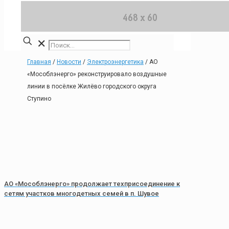
✕
Главная
/
Новости
/
Электроэнергетика
/
АО
«Мособлэнерго» реконструировало воздушные
линии в посёлке Жилёво городского округа
Ступино
АО «Мособлэнерго» продолжает техприсоединение к
сетям участков многодетных семей в п. Шувое