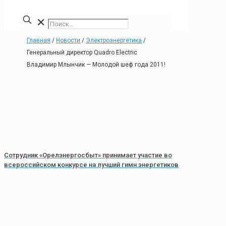
✕
Главная
/
Новости
/
Электроэнергетика
/
Генеральный директор Quadro Electric
Владимир Млынчик — Молодой шеф года 2011!
Сотрудник «Орелэнергосбыт» принимает участие во
всероссийском конкурсе на лучший гимн энергетиков