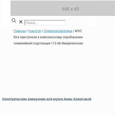
✕
Главная
/
Новости
/
Электроэнергетика
/
МЭС
Юга приступили к комплексному опробованию
олимпийкой подстанции 110 кВ Имеретинская
Электрические измерения для музея Анны Ахматовой