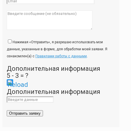
Нажимая «Отправить», я разрешаю использовать мои
данные, указанные в форме, для обработки моей заявки. Я
ознакомлен(а) с
Правилами работы с данными
.
Дополнительная информация
5 - 3 = ?
Please
Дополнительная информация
enter
the
characters
shown
in