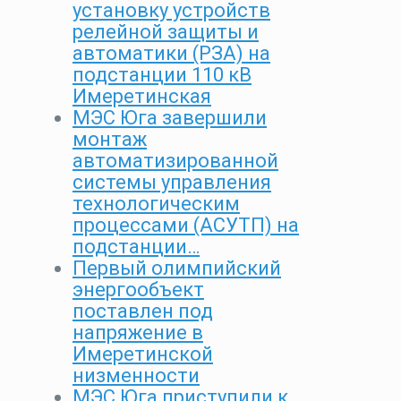
установку устройств
релейной защиты и
автоматики (РЗА) на
подстанции 110 кВ
Имеретинская
МЭС Юга завершили
монтаж
автоматизированной
системы управления
технологическим
процессами (АСУТП) на
подстанции…
Первый олимпийский
энергообъект
поставлен под
напряжение в
Имеретинской
низменности
МЭС Юга приступили к