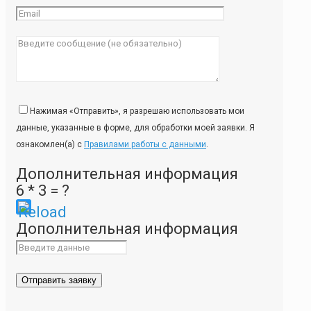
Нажимая «Отправить», я разрешаю использовать мои
данные, указанные в форме, для обработки моей заявки. Я
ознакомлен(а) с
Правилами работы с данными
.
Дополнительная информация
6 * 3 = ?
Please
Дополнительная информация
enter
the
characters
shown