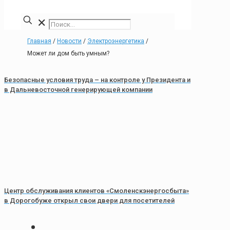
✕
Главная
/
Новости
/
Электроэнергетика
/
Может ли дом быть умным?
Безопасные условия труда – на контроле у Президента и
в Дальневосточной генерирующей компании
Центр обслуживания клиентов «Смоленскэнергосбыта»
в Дорогобуже открыл свои двери для посетителей