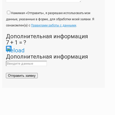
Нажимая «Отправить», я разрешаю использовать мои
данные, указанные в форме, для обработки моей заявки. Я
ознакомлен(а) с
Правилами работы с данными
.
Дополнительная информация
7 + 1 = ?
Please
Дополнительная информация
enter
the
characters
shown
in
the
CAPTCHA
to
ensure