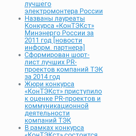
лучшего
электромонтера России
Названы лауреаты
Конкурса «КонТЭКст»
Минэнерго России за
2011 год [новости
информ. партнера]
Сформирован шорт-
лист лучших PR-
проектов компаний ТЭК
за 2014 год
Жюри конкурса
«КонТЭКст» приступило
к оценке PR-проектов и
коммуникационной
деятельности
компаний ТЭК
В рамках конкурса
«КонТЭКст» состоится