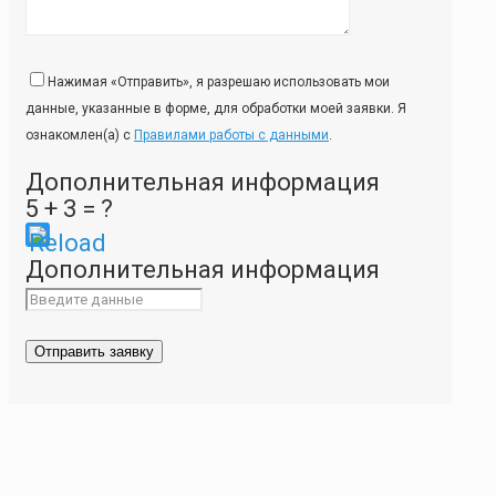
Нажимая «Отправить», я разрешаю использовать мои
данные, указанные в форме, для обработки моей заявки. Я
ознакомлен(а) с
Правилами работы с данными
.
Дополнительная информация
5 + 3 = ?
Please
Дополнительная информация
enter
the
characters
shown
in
the
CAPTCHA
to