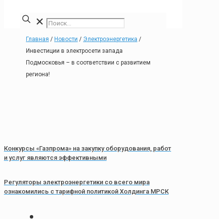
✕
Главная
/
Новости
/
Электроэнергетика
/
Инвестиции в электросети запада
Подмосковья – в соответствии с развитием
региона!
Конкурсы «Газпрома» на закупку оборудования, работ
и услуг являются эффективными
Регуляторы электроэнергетики со всего мира
ознакомились с тарифной политикой Холдинга МРСК