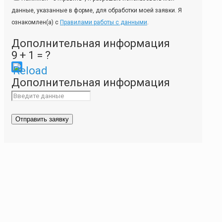
данные, указанные в форме, для обработки моей заявки. Я
ознакомлен(а) с
Правилами работы с данными
.
Дополнительная информация
9 + 1 = ?
Please
Дополнительная информация
enter
the
characters
shown
in
the
CAPTCHA
to
ensure
that
you