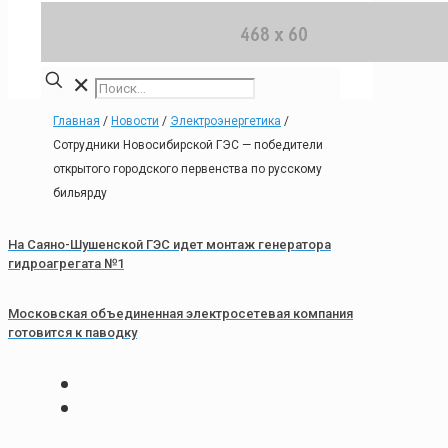
✕
Главная
/
Новости
/
Электроэнергетика
/
Сотрудники Новосибирской ГЭС — победители
открытого городского первенства по русскому
бильярду
На Саяно-Шушенской ГЭС идет монтаж генератора
гидроагрегата №1
Московская объединенная электросетевая компания
готовится к паводку