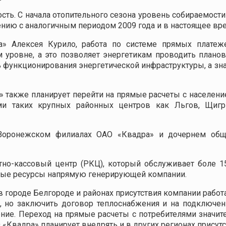
ть. С начала отопительного сезона уровень собираемости
ению с аналогичным периодом 2009 года и в настоящее вре
» Алексея Курило, работа по системе прямых платеже
м уровне, а это позволяет энергетикам проводить план
ь функционирования энергетической инфраструктуры, а зн
» также планирует перейти на прямые расчеты с населен
ми таких крупных районных центров как Льгов, Щигр
Воронежском филиалах ОАО «Квадра» и дочернем общ
но-кассовый центр (РКЦ), который обслуживает боле 15
ные ресурсы напрямую генерирующей компании.
 городе Белгороде и районах присутствия компании работ
, но заключить договор теплоснабжения и на подключен
ние. Переход на прямые расчеты с потребителями значит
Квадра» планирует внедрять и в других регионах присутс