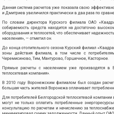
Данная система расчетов уже показала свою эффективнос
и Дмитриев увеличился практически в два раза по сравн
По словам директора Курского филиала ОАО «Квадра
собираемость средств находится на достаточно высоко
оборудования и теплосетей, что обеспечивает надежност
населения», — отметил он.
До конца отопительного сезона Курский филиал «Квадра
зоны действия филиала, в том числе с потребителя
Черемисиново, Тим, Мантурово, Горшечное, Касторное.
Прямые расчеты с населением уже производятся в 
теплосетевая компания».
В 2010 году Воронежским филиалом был создан расчет
большая часть жителей Воронежа оплачивает потреблен
Для потребителей Белгородской теплосетевой компании в
могут не только оплатить потребленные энергоресурсы
консультацию по расчетам и начислению за теплоснабже
минимизировал сумму задолженности. Данный опыт ОАО «