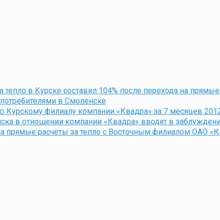
а тепло в Курске составил 104% после перехода на прямые
 потребителями в Смоленске
ю Курскому филиалу компании «Квадра» за 7 месяцев 201
ска в отношении компании «Квадра» вводят в заблужден
на прямые расчеты за тепло с Восточным филиалом ОАО «