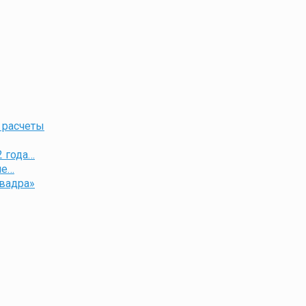
 расчеты
2 года…
ие…
Квадра»