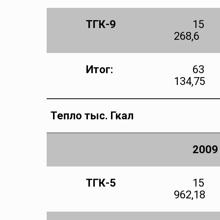
ТГК-9
15
268,6
Итог:
63
1
34,75
Тепло тыс. Гкал
2009
ТГК-5
15
962,18