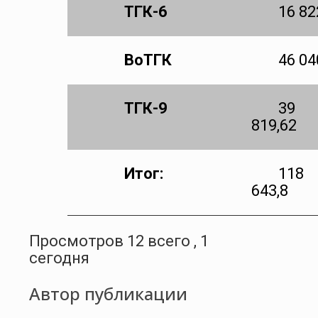
ТГК-6
16 82
ВоТГК
46 04
ТГК-9
39
819,62
Итог:
118
643,8
Просмотров 12 всего , 1
сегодня
Автор публикации