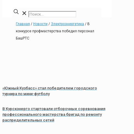
✕
Главная
/
Новости
/
Электроэнергетика
/
В
конкурсе профмастерства победил персонал
БашРТС
«Южный Кузбасс» стал победителем городского
турнира по мини-футболу
В Курскэнерго стартовали отборочные соревнования
профессионального мастерства бригад по ремонту
распределительных сетей