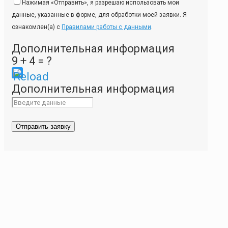
Нажимая «Отправить», я разрешаю использовать мои
данные, указанные в форме, для обработки моей заявки. Я
ознакомлен(а) с
Правилами работы с данными
.
Дополнительная информация
9 + 4 = ?
Please
Дополнительная информация
enter
the
characters
shown
in
the
CAPTCHA
to
ensure
that
you