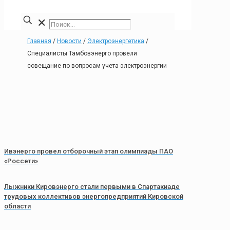
✕
Главная
/
Новости
/
Электроэнергетика
/
Специалисты Тамбовэнерго провели
совещание по вопросам учета электроэнергии
Ивэнерго провел отборочный этап олимпиады ПАО
«Россети»
Лыжники Кировэнерго стали первыми в Спартакиаде
трудовых коллективов энергопредприятий Кировской
области