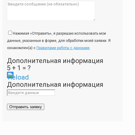
Нажимая «Отправить», я разрешаю использовать мои
данные, указанные в форме, для обработки моей заявки. Я
ознакомлен(а) с
Правилами работы с данными
.
Дополнительная информация
5 + 1 = ?
Please
Дополнительная информация
enter
the
characters
shown
in
the
CAPTCHA