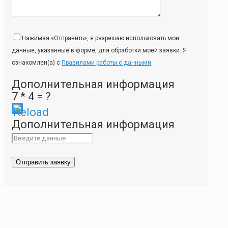
Нажимая «Отправить», я разрешаю использовать мои
данные, указанные в форме, для обработки моей заявки. Я
ознакомлен(а) с
Правилами работы с данными
.
Дополнительная информация
7 * 4 = ?
Please
Дополнительная информация
enter
the
characters
shown
in
the
CAPTCHA
to