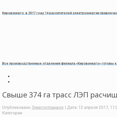
Кировэнерго: в 2017 году 14 расхитителей электроэнергии привлеч
Все производственные отделения филиала «Кировэнерго» готовы к
Свыше 374 га трасс ЛЭП расчищ
Опубликовано
Энергострана.ру
| Дата:
13 апреля 2017, 11:
Категории