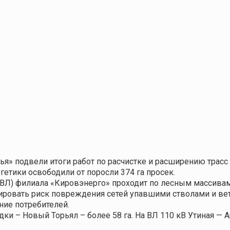
» подвели итоги работ по расчистке и расширению трасс
гетики освободили от поросли 374 га просек.
(ВЛ) филиала «Кировэнерго» проходит по лесным массива
ировать риск повреждения сетей упавшими стволами и ве
ие потребителей.
 – Новый Торьял – более 58 га. На ВЛ 110 кВ Утиная — Ар