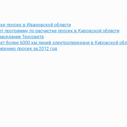
ке просек в Ивановской области
 программу по расчистке просек в Кировской области
заседание Техсовета
ет более 6000 км линий электропередачи в Кировской обл
ирению просек за 2012 год