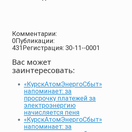
Комментарии:
0
Публикации:
431
Регистрация: 30-11--0001
Вас может
заинтересовать:
«КурскАтомЭнергоСбыт»
напоминает: за
просрочку платежей за
электроэнергию
начисляется пеня
«КурскАтомЭнергоСбыт»
напоминает: за