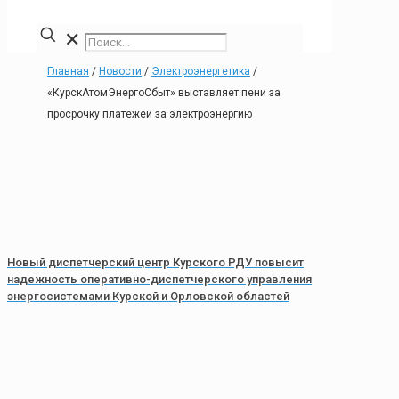
✕
Главная
/
Новости
/
Электроэнергетика
/
«КурскАтомЭнергоСбыт» выставляет пени за
просрочку платежей за электроэнергию
Новый диспетчерский центр Курского РДУ повысит
надежность оперативно-диспетчерского управления
энергосистемами Курской и Орловской областей