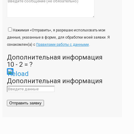
Нажимая «Отправить», я разрешаю использовать мои
данные, указанные в форме, для обработки моей заявки. Я
ознакомлен(а) с
Правилами работы с данными
.
Дополнительная информация
10 - 2 = ?
Please
Дополнительная информация
enter
the
characters
shown
in
the
CAPTCHA