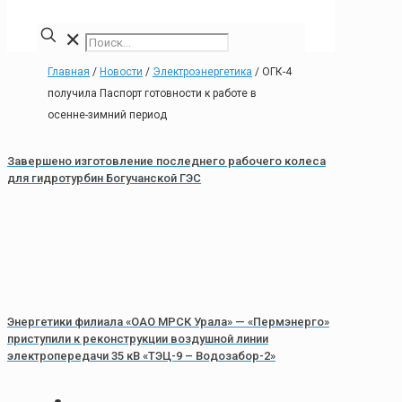
✕
Главная
/
Новости
/
Электроэнергетика
/
ОГК-4
получила Паспорт готовности к работе в
осенне-зимний период
Завершено изготовление последнего рабочего колеса
для гидротурбин Богучанской ГЭС
Энергетики филиала «ОАО МРСК Урала» — «Пермэнерго»
приступили к реконструкции воздушной линии
электропередачи 35 кВ «ТЭЦ-9 – Водозабор-2»