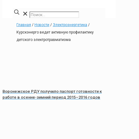
✕
Главная
/
Новости
/
Электроэнергетика
/
Курскэнерго ведет активную профилактику
детского электротравматизма
Воронежское РДУ получило паспорт готовности к
работе в осенне-зимний период 2015–2016 годов