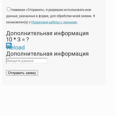
Нажимая «Отправить», я разрешаю использовать мои
данные, указанные в форме, для обработки моей заявки. Я
ознакомлен(а) с
Правилами работы с данными
.
Дополнительная информация
10 * 3 = ?
Please
Дополнительная информация
enter
the
characters
shown
in
the
CAPTCHA
to
ensure
that