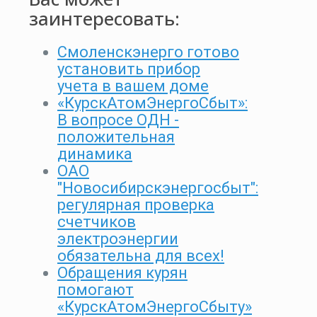
заинтересовать:
Смоленскэнерго готово
установить прибор
учета в вашем доме
«КурскАтомЭнергоСбыт»:
В вопросе ОДН -
положительная
динамика
ОАО
"Новосибирскэнергосбыт":
регулярная проверка
счетчиков
электроэнергии
обязательна для всех!
Обращения курян
помогают
«КурскАтомЭнергоСбыту»